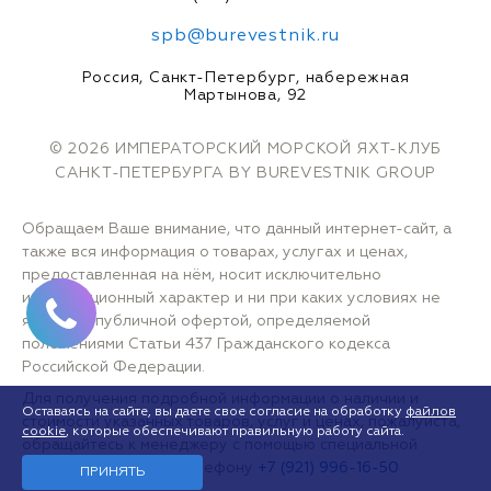
spb@burevestnik.ru
Россия, Санкт-Петербург, набережная
Мартынова, 92
© 2026 ИМПЕРАТОРСКИЙ МОРСКОЙ ЯХТ-КЛУБ
САНКТ-ПЕТЕРБУРГА BY BUREVESTNIK GROUP
Обращаем Ваше внимание, что данный интернет-сайт, а
также вся информация о товарах, услугах и ценах,
предоставленная на нём, носит исключительно
информационный характер и ни при каких условиях не
является публичной офертой, определяемой
положениями Статьи 437 Гражданского кодекса
Российской Федерации.
Для получения подробной информации о наличии и
Оставаясь на сайте, вы даете свое согласие на обработку
файлов
стоимости указанных товаров, услуг и ценах, пожалуйста,
cookie
, которые обеспечивают правильную работу сайта.
обращайтесь к менеджеру с помощью специальной
формы связи или по телефону
+7 (921) 996-16-50
ПРИНЯТЬ